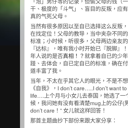
「泡」男仔等的记录，但偷父母的钱（一
干、极度的「斗气」、盲目的反叛，应有
真的气死父母。
当然有很多原因以至自已选择这么反叛，
在找定位！父母的教导，当中夹杂不同的
标准；小时候，听很多，父母两边亲友的
『达标』，唯有我小时开始已『脱脚』！
年人说的是否
真相！？
就拿着自已的少年
踫、去体会，自已定自已的标准，确在付
道丰富了我。
当年，不太在乎其它人的眼光，不是不想
《自我》，I don’t care…..I don’t want to g
life….上个月与小女儿去泰国，她选了
候，我问她有没有看清楚mug上的公仔(男的
don’t care！” 女儿就这样回答！
那首主题曲抄下部份来跟大家分享：