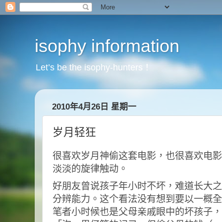
isophy information
Let’s be the isophy-hunters！
2010年4月26日 星期一
岁月轻狂
很喜欢岁月神偷这套电影，也很喜欢电影
淡淡的旋律触动。
好朋友曾说孩子年小时不坏，难道长大之
分辨能力。这个看法没有想到要以一概全
笔者小时候也是父母亲戚眼中的坏孩子，