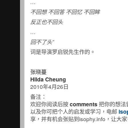
…
不回想
不回答
不回忆
不回眸
反正也不回头
…
回不了头
”
词是导演罗启锐先生作的。
张晓蔓
Hilda Cheung
2010年4月26日
备注：
欢迎你阅读后按
comments
把你的想法
以及你可把个人的启发或学习，电邮
iso
享，并有机会张贴到isophy.info，让