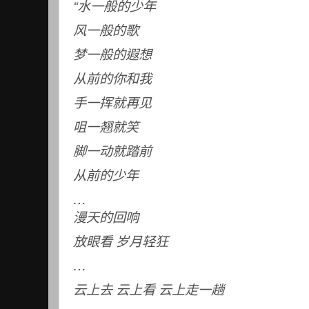
“
水一般的少年
风一般的歌
梦一般的遐想
从前的你和我
手一挥就再见
咀一翘就笑
脚一动就踏前
从前的少年
…
漫天的回响
放眼看
岁月轻狂
…
云上去
云上看
云上走一趟