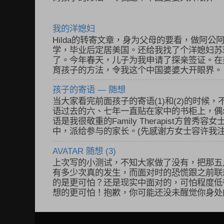
我的洋媳妇
Hilda的转寄文章，身为父母的要看，做阿公
学，毕业后定居美国。还给我找了个洋媳妇苏
了。今年春天，儿子为我申请了探亲签证。在
育孩子的方法，令我这个中国婆婆大开眼界。 不
孩子的寄语 — 随想
当大家看完前面孩子的寄语(1)和(2)的时候，
语过去的六、七年一直贴在家中的书柜上，偶
语是我很敬重的Family Therapist方曾
中，派给参与的家长。(先感谢方女士容许我注.
AVATAR 随想 (3)
上次写的小测试，不知大家做了没有，把那五
有多少次真的发生，而面对时的恐慌跟之前联
的是更可怕？还是现实中面对的，可怕程度低
想的更可怕！抱歉，你可能还没未醒觉你身处的状