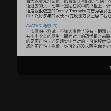
当大家看完前面孩子的寄语(1)和(2)的时候，
语过去的六、七年一直贴在家中的书柜上，偶
语是我很敬重的Family Therapist方曾
中，派给参与的家长。(先感谢方女士容许我注.
AVATAR 随想 (3)
上次写的小测试，不知大家做了没有，把那五
有多少次真的发生，而面对时的恐慌跟之前联
的是更可怕？还是现实中面对的，可怕程度低
想的更可怕！抱歉，你可能还没未醒觉你身处的状