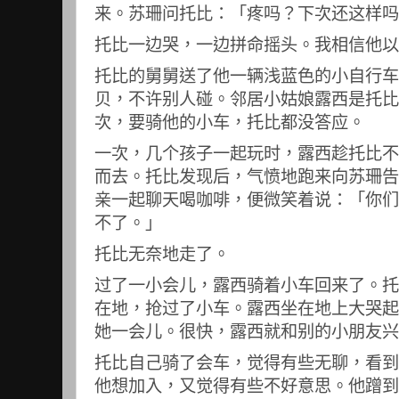
来。苏珊问托比：「疼吗？下次还这样吗
托比一边哭，一边拼命摇头。我相信他以
托比的舅舅送了他一辆浅蓝色的小自行车
贝，不许别人碰。邻居小姑娘露西是托比
次，要骑他的小车，托比都没答应。
一次，几个孩子一起玩时，露西趁托比不
而去。托比发现后，气愤地跑来向苏珊告
亲一起聊天喝咖啡，便微笑着说：「你们
不了。」
托比无奈地走了。
过了一小会儿，露西骑着小车回来了。托
在地，抢过了小车。露西坐在地上大哭起
她一会儿。很快，露西就和别的小朋友兴
托比自己骑了会车，觉得有些无聊，看到
他想加入，又觉得有些不好意思。他蹭到