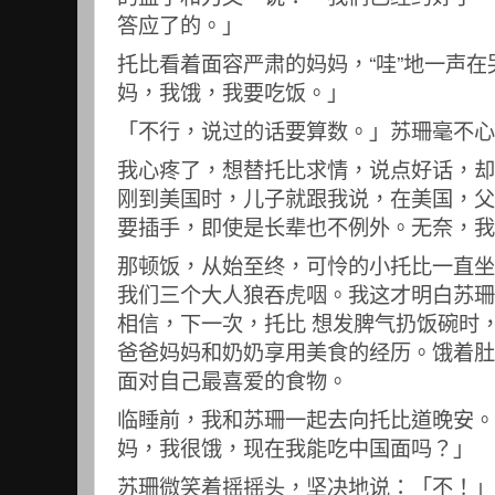
答应了的。」
托比看着面容严肃的妈妈，“哇”地一声
妈，我饿，我要吃饭。」
「不行，说过的话要算数。」苏珊毫不心
我心疼了，想替托比求情，说点好话，却
刚到美国时，儿子就跟我说，在美国，父
要插手，即使是长辈也不例外。无奈，我
那顿饭，从始至终，可怜的小托比一直坐
我们三个大人狼吞虎咽。我这才明白苏珊
相信，下一次，托比 想发脾气扔饭碗时
爸爸妈妈和奶奶享用美食的经历。饿着肚
面对自己最喜爱的食物。
临睡前，我和苏珊一起去向托比道晚安。
妈，我很饿，现在我能吃中国面吗？」
苏珊微笑着摇摇头，坚决地说：「不！」