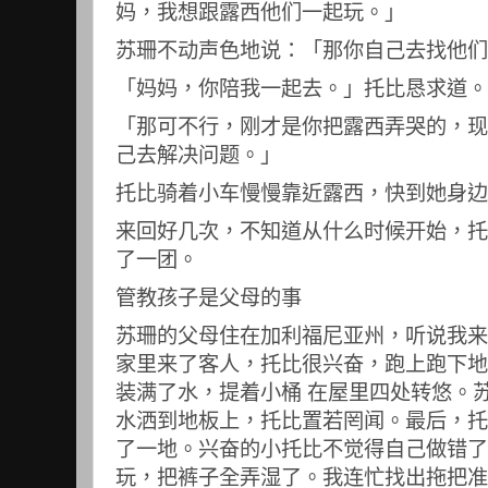
妈，我想跟露西他们一起玩。」
苏珊不动声色地说：「那你自己去找他们
「妈妈，你陪我一起去。」托比恳求道。
「那可不行，刚才是你把露西弄哭的，现
己去解决问题。」
托比骑着小车慢慢靠近露西，快到她身边
来回好几次，不知道从什么时候开始，托
了一团。
管教孩子是父母的事
苏珊的父母住在加利福尼亚州，听说我来
家里来了客人，托比很兴奋，跑上跑下地
装满了水，提着小桶 在屋里四处转悠。
水洒到地板上，托比置若罔闻。最后，托
了一地。兴奋的小托比不觉得自己做错了
玩，把裤子全弄湿了。我连忙找出拖把准