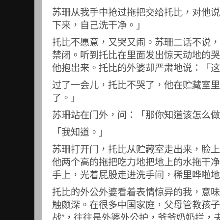
苏珊从我手中抢过拖把交给托比，对他说
下来，自己洗干净。」
托比不愿意，又哭又闹。苏珊二话不说，
禁闭。听到托比在里面发出惊天动地的哭
他抱出来。托比的外婆却严肃地说：「这
过了一会儿，托比不哭了，他在贮藏室里
了。」
苏珊站在门外，问：「那你知道该怎么做
「我知道。」
苏珊打开门，托比从贮藏室走出来，脸上
他两个高的拖把吃力地把地上的水拖干净
手上，光着屁股走进洗手间，稀里哗啦地
托比的外公外婆看着表情惊异的我，意味
触颇深。在很多中国家庭，父母管教孩子
战”，往往是外婆外公护，爷爷奶奶拦，