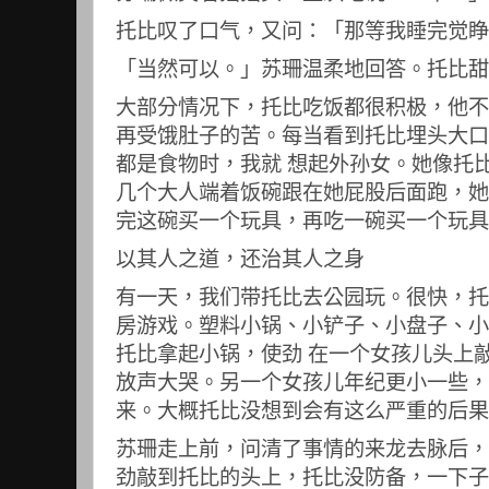
托比叹了口气，又问：「那等我睡完觉睁
「当然可以。」苏珊温柔地回答。托比甜
大部分情况下，托比吃饭都很积极，他不
再受饿肚子的苦。每当看到托比埋头大口
都是食物时，我就 想起外孙女。她像托
几个大人端着饭碗跟在她屁股后面跑，她
完这碗买一个玩具，再吃一碗买一个玩具
以其人之道，还治其人之身
有一天，我们带托比去公园玩。很快，托
房游戏。塑料小锅、小铲子、小盘子、小
托比拿起小锅，使劲 在一个女孩儿头上
放声大哭。另一个女孩儿年纪更小一些，
来。大概托比没想到会有这么严重的后果
苏珊走上前，问清了事情的来龙去脉后，
劲敲到托比的头上，托比没防备，一下子