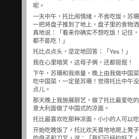
呢。
一天中午，托比闹情绪，不肯吃饭。苏珊
一把将盘子推到了地上，盘子里的食物洒
真地说：「看来你确实不想吃饭！记住，
都不能吃！」
托比点点头，坚定地回答：「Yes！」
我在心里暗笑，这母子俩，还都挺倔！
下午，苏珊和我商量，晚上由我做中国菜
吃中国菜，一定是苏珊！觉得托比中午没
点儿。
那天晚上我施展厨艺，做了托比最爱吃的
意大利面做了中国式的凉面。
托比最喜欢吃那种凉面，小小的人可以吃
开始吃晚饭了，托比欢天喜地地爬上凳子
的盘子和刀叉，说：「我们已经约好了，