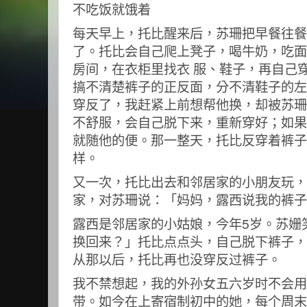
不吃饭就饿着
每天早上，托比醒来后，苏珊把早餐往餐
了。托比会自己爬上凳子，喝牛奶，吃面
房间，在衣柜里找衣 服、鞋子，再自己
搞不清楚裤子的正反面，分不清鞋子的左
穿反了，我赶紧上前想帮他换，却被苏珊
不舒服，会自己脱下来，重新穿好；如果
就随他的便。那一整天，托比反穿着裤子
样。
又一次，托比出去和邻居家的小朋友玩，
家，对苏珊说：「妈妈，露西说我的裤子
露西是邻居家的小姑娘，今年5岁。苏姗
换回来？」托比点点头，自己脱下裤子，
从那以后，托比再也没穿反过裤子。
我不禁想起，我的外孙女五六岁时不会用
带。如今在上寄宿制初中的她，每个周末