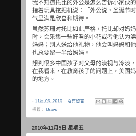
我不知道托比的外公是怎么告诉小家伙的
指着玩具挖掘机说：「外公说，圣诞节时
气里满是欣喜和期待。
虽然苏珊对托比如此严格，托比却对妈妈
时，会采集一些好看的小花或者他认为漂
妈妈；别人送给他礼物，他会叫妈妈和他
也总要留一半给妈妈。
想到很多中国孩子对父母的漠视与冷淡，
在我看来，在教育孩子的问题上，美国妈
的地方。
-
11月 06, 2010
沒有留言:
標籤：
Bravo
2010年11月5日 星期五